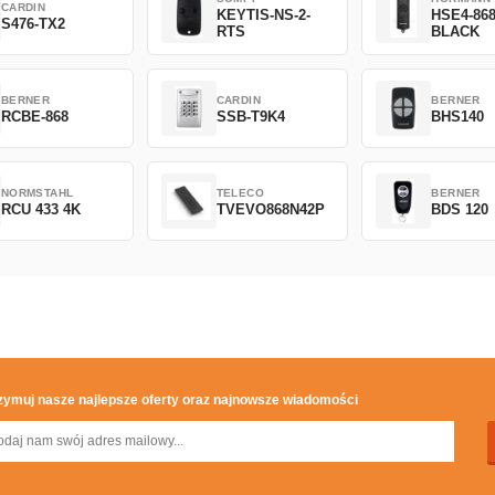
CARDIN
KEYTIS-NS-2-
HSE4-86
S476-TX2
RTS
BLACK
BERNER
CARDIN
BERNER
RCBE-868
SSB-T9K4
BHS140
NORMSTAHL
TELECO
BERNER
RCU 433 4K
TVEVO868N42P
BDS 120
zymuj nasze najlepsze oferty oraz najnowsze wiadomości