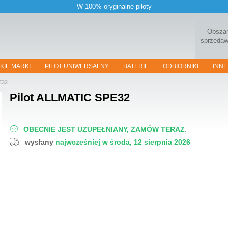
W 100% oryginalne piloty
Obsza
sprzeda
KIE MARKI
PILOT UNIWERSALNY
BATERIE
ODBIORNIKI
INNE
E32
Pilot
ALLMATIC SPE32
OBECNIE JEST UZUPEŁNIANY, ZAMÓW TERAZ.
wysłany
najwcześniej w środa, 12 sierpnia 2026