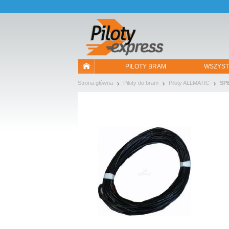
Pozwól, że przedstawimy nasze ciasteczka!
PILOTY BRAM
WSZYST
Strona główna
Piloty do bram
Piloty ALLMATIC
SP