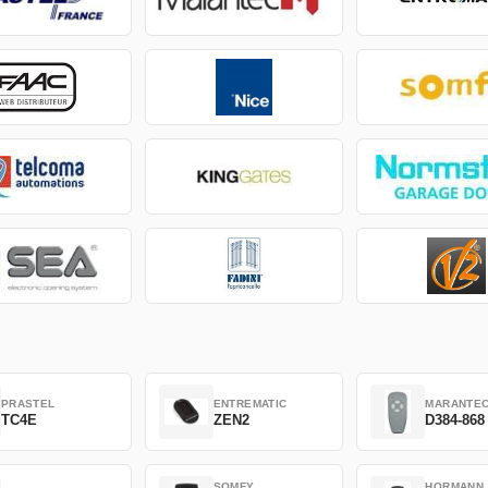
PRASTEL
ENTREMATIC
MARANTE
TC4E
ZEN2
D384-868
SOMFY
HORMANN