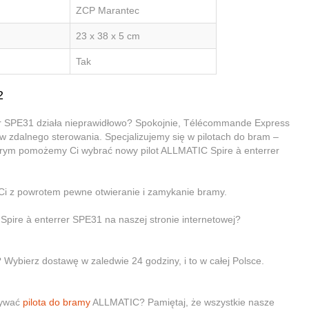
ZCP Marantec
23 x 38 x 5 cm
Tak
2
er SPE31 działa nieprawidłowo? Spokojnie, Télécommande Express
ów zdalnego sterowania. Specjalizujemy się w pilotach do bram –
tórym pomożemy Ci wybrać nowy pilot ALLMATIC Spire à enterrer
Ci z powrotem pewne otwieranie i zamykanie bramy.
Spire à enterrer SPE31 na naszej stronie internetowej?
 Wybierz dostawę w zaledwie 24 godziny, i to w całej Polsce.
żywać
pilota do bramy
ALLMATIC? Pamiętaj, że wszystkie nasze