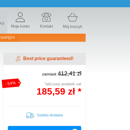
r
wcy
Moje konto
Kontakt
Mój koszyk
 NAPĘDY
Best price guaranteed!
412,41 zł
zamiast
- 54%
*wliczony podatek vat
185,59 zł *
Szybka dostawa