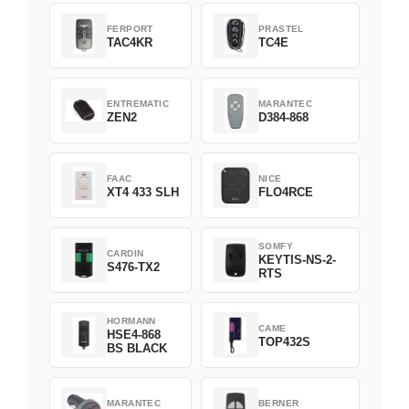
FERPORT
PRASTEL
TAC4KR
TC4E
ENTREMATIC
MARANTEC
ZEN2
D384-868
FAAC
NICE
XT4 433 SLH
FLO4RCE
SOMFY
CARDIN
KEYTIS-NS-2-
S476-TX2
RTS
HORMANN
CAME
HSE4-868
TOP432S
BS BLACK
MARANTEC
BERNER