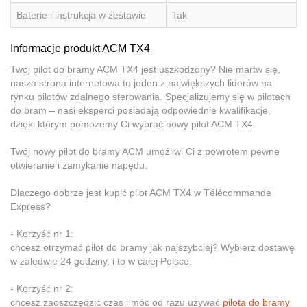
Baterie i instrukcja w zestawie
Tak
Informacje produkt ACM TX4
Twój pilot do bramy ACM TX4 jest uszkodzony? Nie martw się,
nasza strona internetowa to jeden z największych liderów na
rynku pilotów zdalnego sterowania. Specjalizujemy się w pilotach
do bram – nasi eksperci posiadają odpowiednie kwalifikacje,
dzięki którym pomożemy Ci wybrać nowy pilot ACM TX4.
Twój nowy pilot do bramy ACM umożliwi Ci z powrotem pewne
otwieranie i zamykanie napędu.
Dlaczego dobrze jest kupić pilot ACM TX4 w Télécommande
Express?
- Korzyść nr 1:
chcesz otrzymać pilot do bramy jak najszybciej? Wybierz dostawę
w zaledwie 24 godziny, i to w całej Polsce.
- Korzyść nr 2:
chcesz zaoszczędzić czas i móc od razu używać
pilota do bramy