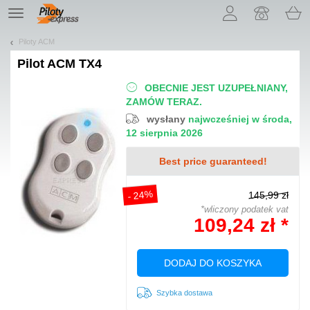
Pozwól, że przedstawimy nasze ciasteczka!
TE
navigation
Piloty ACM
Pilot
ACM TX4
OBECNIE JEST UZUPEŁNIANY,
ZAMÓW TERAZ.
wysłany
najwcześniej w środa,
12 sierpnia 2026
Best price guaranteed!
- 24%
145,99 zł
*wliczony podatek vat
109,24 zł *
DODAJ DO KOSZYKA
Szybka dostawa