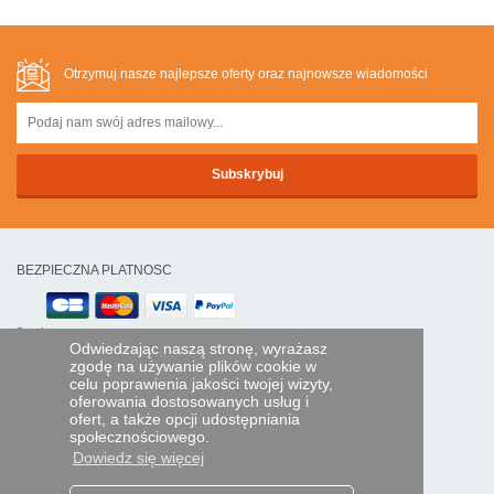
Otrzymuj nasze najlepsze oferty oraz najnowsze wiadomości
BEZPIECZNA PLATNOSC
Przelewem
Odwiedzając naszą stronę, wyrażasz
zgodę na używanie plików cookie w
POMOC I USŁUGI
celu poprawienia jakości twojej wizyty,
oferowania dostosowanych usług i
Śledź swoje zamówienie
ofert, a także opcji udostępniania
społecznościowego.
PILOTY EXPRESS
Dowiedz się więcej
Kim jesteśmy?