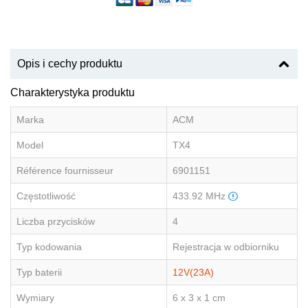
Opis i cechy produktu
Charakterystyka produktu
Marka
ACM
Model
TX4
Référence fournisseur
6901151
Częstotliwość
433.92 MHz
Liczba przycisków
4
Typ kodowania
Rejestracja w odbiorniku
Typ baterii
12V(23A)
Wymiary
6 x 3 x 1 cm