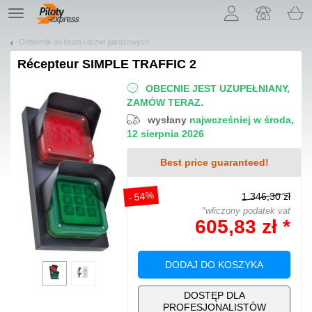
Pozwól, że przedstawimy nasze ciasteczka!
TE
navigation
Odbiornik do bram i drzwi garażowych
Récepteur
SIMPLE TRAFFIC 2
OBECNIE JEST UZUPEŁNIANY,
ZAMÓW TERAZ.
wysłany
najwcześniej w środa,
12 sierpnia 2026
Best price guaranteed!
- 54%
1 346,30 zł
*wliczony podatek vat
605,83 zł *
DODAJ DO KOSZYKA
DOSTĘP DLA
PROFESJONALISTÓW