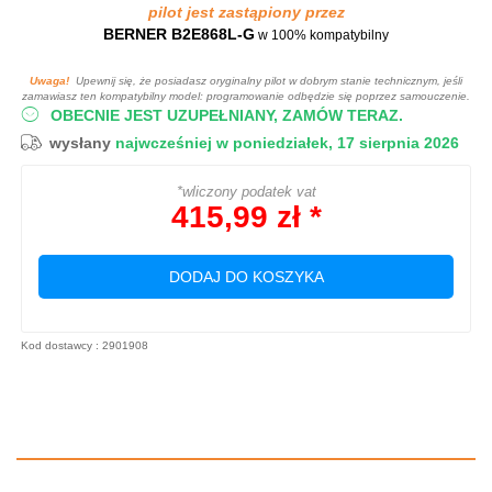
pilot jest zastąpiony przez
BERNER B2E868L-G
w 100% kompatybilny
Uwaga!
Upewnij się, że posiadasz oryginalny pilot w dobrym stanie technicznym, jeśli
zamawiasz ten kompatybilny model: programowanie odbędzie się poprzez samouczenie.
OBECNIE JEST UZUPEŁNIANY, ZAMÓW TERAZ.
wysłany
najwcześniej w poniedziałek, 17 sierpnia 2026
*wliczony podatek vat
415,99 zł *
DODAJ DO KOSZYKA
Kod dostawcy : 2901908