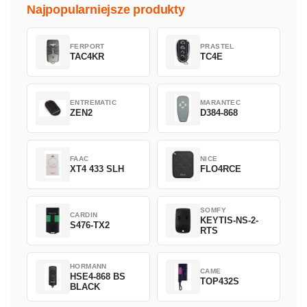
Najpopularniejsze produkty
FERPORT
PRASTEL
TAC4KR
TC4E
ENTREMATIC
MARANTEC
ZEN2
D384-868
FAAC
NICE
XT4 433 SLH
FLO4RCE
SOMFY
CARDIN
KEYTIS-NS-2-
S476-TX2
RTS
HORMANN
CAME
HSE4-868 BS
TOP432S
BLACK