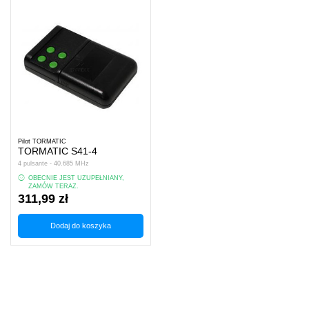
Pilot TORMATIC
TORMATIC S41-4
4 pulsante - 40.685 MHz
OBECNIE JEST UZUPEŁNIANY,
ZAMÓW TERAZ.
311,99 zł
Dodaj do koszyka