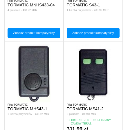
Pilot TORMATIC
Pilot TORMATIC
TORMATIC MNHS433-04
TORMATIC S43-1
4 pulsante - 433.92 MHz
1 Liczba przycisków - 433.92 MHz
Zobacz produkt kompatybilny
Zobacz produkt kompatybilny
Pilot TORMATIC
Pilot TORMATIC
TORMATIC MHS43-1
TORMATIC MS41-2
1 Liczba przycisków - 433.92 MHz
2 pulsante - 40.685 MHz
OBECNIE JEST UZUPEŁNIANY,
ZAMÓW TERAZ.
311,99 zł