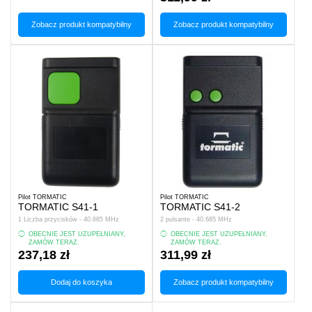
Zobacz produkt kompatybilny
Zobacz produkt kompatybilny
Pilot TORMATIC
Pilot TORMATIC
TORMATIC S41-1
TORMATIC S41-2
1 Liczba przycisków - 40.685 MHz
2 pulsante - 40.685 MHz
OBECNIE JEST UZUPEŁNIANY,
OBECNIE JEST UZUPEŁNIANY,
ZAMÓW TERAZ.
ZAMÓW TERAZ.
237,18 zł
311,99 zł
Dodaj do koszyka
Zobacz produkt kompatybilny