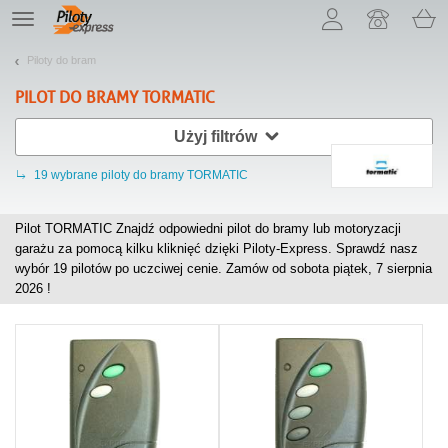
Pozwól, że przedstawimy nasze ciasteczka!
TE
navigation
Piloty do bram
PILOT DO BRAMY
TORMATIC
Użyj filtrów
19
wybrane piloty do bramy TORMATIC
Pilot TORMATIC Znajdź odpowiedni pilot do bramy lub motoryzacji
garażu za pomocą kilku kliknięć dzięki Piloty-Express. Sprawdź nasz
wybór
19
pilotów po uczciwej cenie. Zamów od sobota piątek, 7 sierpnia
2026 !