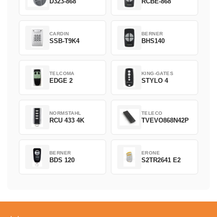
D323-868
RCBE-868
CARDIN
BERNER
SSB-T9K4
BHS140
TELCOMA
KING-GATES
EDGE 2
STYLO 4
NORMSTAHL
TELECO
RCU 433 4K
TVEVO868N42P
BERNER
ERONE
BDS 120
S2TR2641 E2