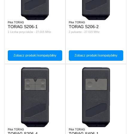
Pilot TORAG
Pilot TORAG
TORAG S206-1
TORAG S206-2
1 Liczba przycisków - 27.015 MHz
2 pulsante - 27.015 MHz
Zobacz produkt kompatybilny
Zobacz produkt kompatybilny
Pilot TORAG
Pilot TORAG
TORAG S206-4
TORAG S406-1