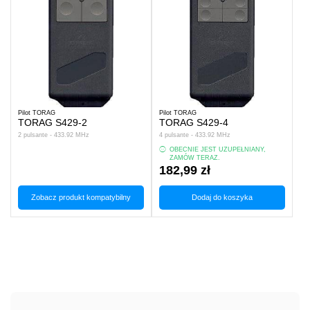
Pilot TORAG
Pilot TORAG
TORAG S429-2
TORAG S429-4
2 pulsante - 433.92 MHz
4 pulsante - 433.92 MHz
OBECNIE JEST UZUPEŁNIANY,
ZAMÓW TERAZ.
182,99 zł
Zobacz produkt kompatybilny
Dodaj do koszyka