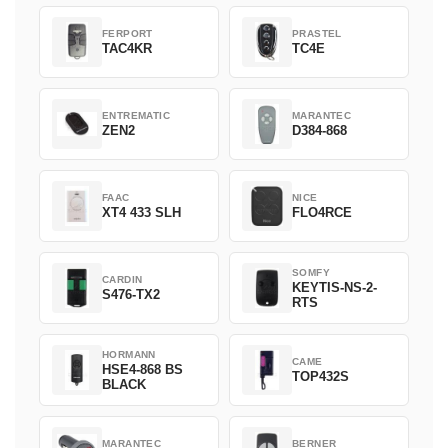
FERPORT
PRASTEL
TAC4KR
TC4E
ENTREMATIC
MARANTEC
ZEN2
D384-868
FAAC
NICE
XT4 433 SLH
FLO4RCE
SOMFY
CARDIN
KEYTIS-NS-2-
S476-TX2
RTS
HORMANN
CAME
HSE4-868 BS
TOP432S
BLACK
MARANTEC
BERNER