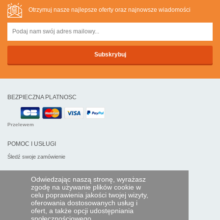
Otrzymuj nasze najlepsze oferty oraz najnowsze wiadomości
BEZPIECZNA PLATNOSC
Przelewem
POMOC I USŁUGI
Śledź swoje zamówienie
PILOTY EXPRESS
Odwiedzając naszą stronę, wyrażasz
zgodę na używanie plików cookie w
Kim jesteśmy?
celu poprawienia jakości twojej wizyty,
Informacje prawne
oferowania dostosowanych usług i
Dane osobowe
ofert, a także opcji udostępniania
Moja strefa dla firm
społecznościowego.