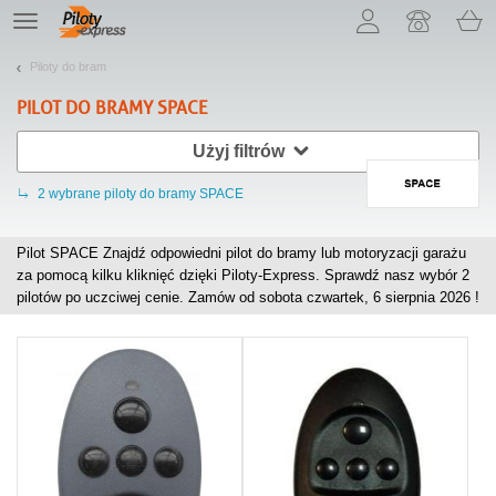
Pozwól, że przedstawimy nasze ciasteczka!
TE
navigation
Piloty do bram
PILOT DO BRAMY
SPACE
Użyj filtrów
2
wybrane piloty do bramy SPACE
Pilot SPACE Znajdź odpowiedni pilot do bramy lub motoryzacji garażu
za pomocą kilku kliknięć dzięki Piloty-Express. Sprawdź nasz wybór
2
pilotów po uczciwej cenie. Zamów od sobota czwartek, 6 sierpnia 2026 !