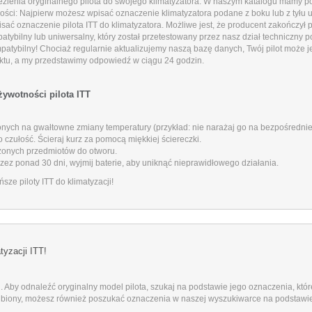
zienia oryginalnego pilota do swojego klimatyzatora. W naszym katalogu mamy 
ości:
Najpierw możesz wpisać oznaczenie klimatyzatora podane z boku lub z tyłu 
ć oznaczenie pilota ITT do klimatyzatora.
Możliwe jest, że producent zakończył
bilny lub uniwersalny, który został przetestowany przez nasz dział techniczny 
mpatybilny!
Chociaż regularnie aktualizujemy naszą bazę danych, Twój pilot może 
ktu, a my przedstawimy odpowiedź w ciągu 24 godzin.
żywotności pilota ITT
onych na gwałtowne zmiany temperatury (przykład: nie narażaj go na bezpośrednie
czułość. Ścieraj kurz za pomocą miękkiej ściereczki.
czonych przedmiotów do otworu.
rzez ponad 30 dni, wyjmij baterie, aby uniknąć nieprawidłowego działania.
sze piloty ITT do klimatyzacji!
yzacji ITT!
. Aby odnaleźć oryginalny model pilota, szukaj na podstawie jego oznaczenia, któr
ł zgubiony, możesz również poszukać oznaczenia w naszej wyszukiwarce na podstaw