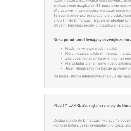
Dzięki naszej wyszukiwarce masz pewność znale
znaleźć swoje urządzenie ITT, masz dwie możliw
W przeciwnym razie możesz w wyszukiwarce wpisa
Télécommande-Express proponuje produkt kompaty
pilota ITT do klimatyzacji. Będzie on idealnie ko
Wypełnij formularz prośby o poszukiwanie produ
Kilka porad umożliwiających zwiększenie 
Nigdy nie wylewaj wody na pilot.
Nie umieszczaj pilota w miejscach naraż
Zabrudzenie nadajnika pyłem obniża jego 
Nie wkładaj igieł ani innych ostro zakoń
Jeżeli klimatyzator nie będzie używany p
Na naszej stronie internetowej znajdują się najtań
PILOTY EXPRESS: najtańsze piloty do klimat
Dostawa pilota do klimatyzacji w ciągu 48 godzin
komorze baterii. Jeżeli oryginalny pilot zosta