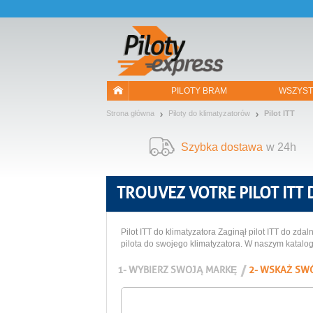
Pozwól, że przedstawimy nasze ciasteczka!
PILOTY BRAM
WSZYST
Strona główna
Piloty do klimatyzatorów
Pilot ITT
Szybka dostawa
w 24h
TROUVEZ VOTRE
PILOT ITT
Pilot ITT do klimatyzatora Zaginął pilot ITT do 
pilota do swojego klimatyzatora. W naszym katal
1- WYBIERZ SWOJĄ MARKĘ
2- WSKAŻ SW