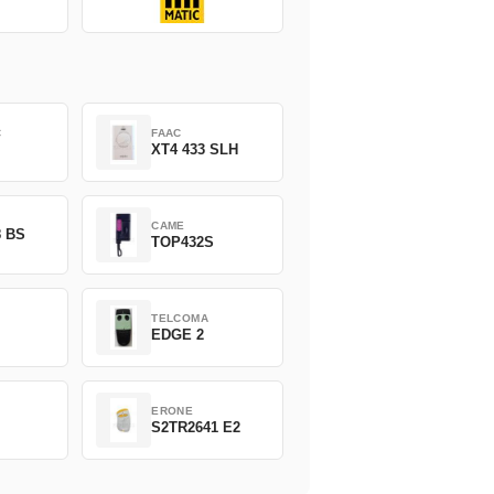
C
FAAC
XT4 433 SLH
CAME
8 BS
TOP432S
TELCOMA
EDGE 2
ERONE
S2TR2641 E2