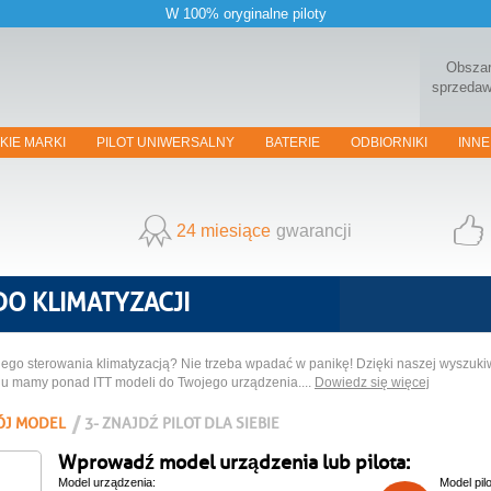
W 100% oryginalne piloty
Obsza
sprzeda
KIE MARKI
PILOT UNIWERSALNY
BATERIE
ODBIORNIKI
INNE
24 miesiące
gwarancji
 DO KLIMATYZACJI
zdalnego sterowania klimatyzacją? Nie trzeba wpadać w panikę! Dzięki naszej wysz
ogu mamy ponad ITT modeli do Twojego urządzenia....
Dowiedz się więcej
ÓJ MODEL
3- ZNAJDŹ PILOT DLA SIEBIE
Wprowadź model urządzenia lub pilota:
Model urządzenia:
Model pilo