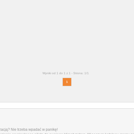
Wyniki od 1 do 1 z 1 -
Strona: 1/1
1
yzacją? Nie trzeba wpadać w panikę!