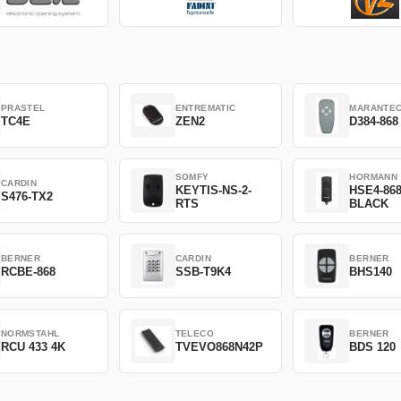
PRASTEL
ENTREMATIC
MARANTE
TC4E
ZEN2
D384-868
SOMFY
HORMANN
CARDIN
KEYTIS-NS-2-
HSE4-86
S476-TX2
RTS
BLACK
BERNER
CARDIN
BERNER
RCBE-868
SSB-T9K4
BHS140
NORMSTAHL
TELECO
BERNER
RCU 433 4K
TVEVO868N42P
BDS 120