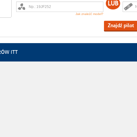
LUB
Jak znaleźć model?
Znajdź pilot
RÓW ITT