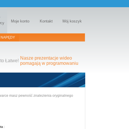
r
Moje konto
Kontakt
Mój koszyk
wcy
 NAPĘDY
Nasze prezentacje wideo
to Łatwe!
pomagają w programowaniu
ukiwarce masz pewność znalezienia oryginalnego
ta :