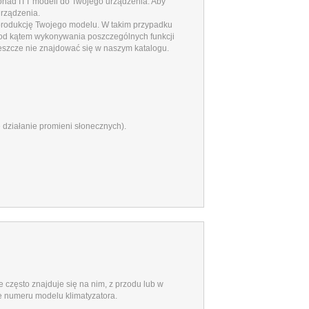
ponad
ITT
modeli do Twojego urządzenia.
Aby
urządzenia.
 produkcję Twojego modelu. W takim przypadku
pod kątem wykonywania poszczególnych funkcji
jeszcze nie znajdować się w naszym katalogu.
 działanie promieni słonecznych).
e często znajduje się na nim, z przodu lub w
ie numeru modelu klimatyzatora.