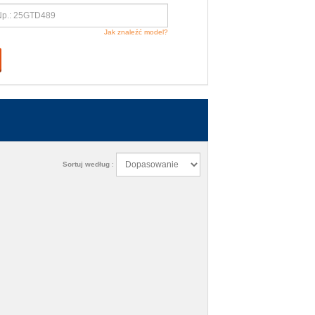
Jak znaleźć model?
Sortuj według
: