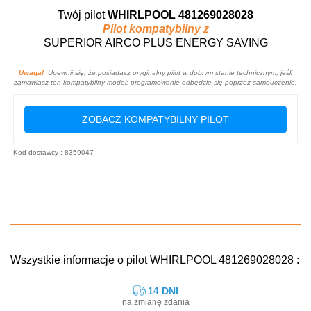
Twój pilot
WHIRLPOOL 481269028028
Pilot kompatybilny z
SUPERIOR AIRCO PLUS ENERGY SAVING
Uwaga!
Upewnij się, że posiadasz oryginalny pilot w dobrym stanie technicznym, jeśli
zamawiasz ten kompatybilny model: programowanie odbędzie się poprzez samouczenie.
ZOBACZ KOMPATYBILNY PILOT
Kod dostawcy : 8359047
Wszystkie informacje o pilot WHIRLPOOL 481269028028 :
14 DNI
na zmianę zdania