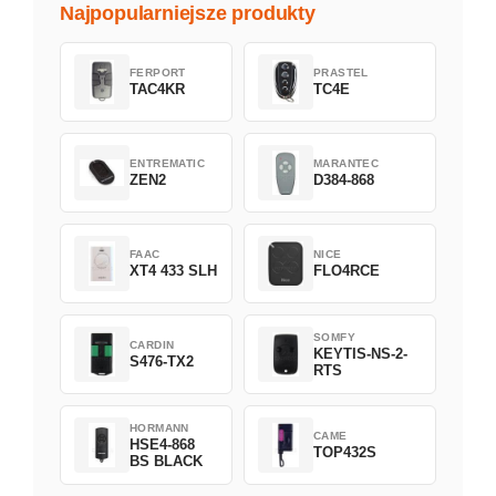
Najpopularniejsze produkty
FERPORT
PRASTEL
TAC4KR
TC4E
ENTREMATIC
MARANTEC
ZEN2
D384-868
FAAC
NICE
XT4 433 SLH
FLO4RCE
SOMFY
CARDIN
KEYTIS-NS-2-
S476-TX2
RTS
HORMANN
CAME
HSE4-868
TOP432S
BS BLACK