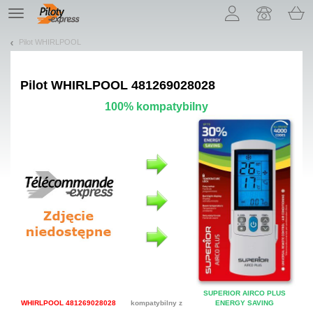
Pozwól, że przedstawimy nasze ciasteczka!
TE
navigation
Pilot WHIRLPOOL
Pilot
WHIRLPOOL 481269028028
100% kompatybilny
SUPERIOR AIRCO PLUS
WHIRLPOOL 481269028028
kompatybilny z
ENERGY SAVING