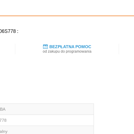
306S778 :
BEZPŁATNA POMOC
od zakupu do programowania
IBA
778
alny