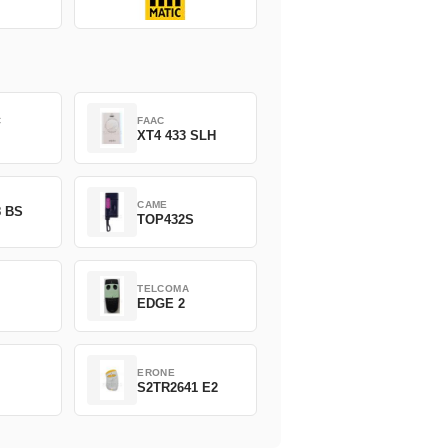
C
FAAC
XT4 433 SLH
CAME
8 BS
TOP432S
TELCOMA
EDGE 2
ERONE
S2TR2641 E2