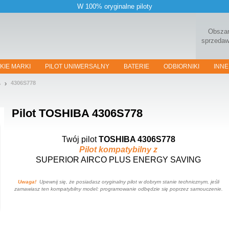
W 100% oryginalne piloty
Obsza
sprzeda
KIE MARKI
PILOT UNIWERSALNY
BATERIE
ODBIORNIKI
INNE
A
4306S778
Pilot
TOSHIBA 4306S778
Twój pilot
TOSHIBA 4306S778
Pilot kompatybilny z
SUPERIOR AIRCO PLUS ENERGY SAVING
Uwaga!
Upewnij się, że posiadasz oryginalny pilot w dobrym stanie technicznym, jeśli
zamawiasz ten kompatybilny model: programowanie odbędzie się poprzez samouczenie.