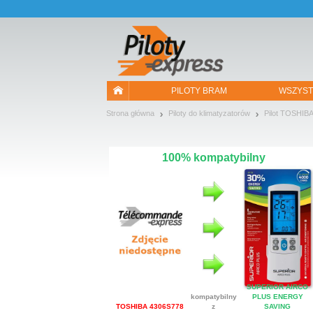
Pozwól, że przedstawimy nasze ciasteczka!
PILOTY BRAM
WSZYST
Strona główna
Piloty do klimatyzatorów
Pilot TOSHIB
100% kompatybilny
SUPERIOR AIRCO
kompatybilny
PLUS ENERGY
TOSHIBA 4306S778
z
SAVING