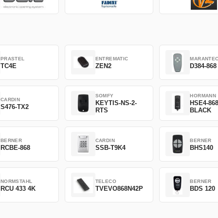
PRASTEL
ENTREMATIC
MARANTE
TC4E
ZEN2
D384-868
SOMFY
HORMANN
CARDIN
KEYTIS-NS-2-
HSE4-86
S476-TX2
RTS
BLACK
BERNER
CARDIN
BERNER
RCBE-868
SSB-T9K4
BHS140
NORMSTAHL
TELECO
BERNER
RCU 433 4K
TVEVO868N42P
BDS 120