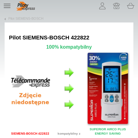
Pozwól, że przedstawimy nasze ciasteczka!
TE
navigation
Pilot SIEMENS-BOSCH
Pilot
SIEMENS-BOSCH 422822
100% kompatybilny
SUPERIOR AIRCO PLUS
SIEMENS-BOSCH 422822
kompatybilny z
ENERGY SAVING