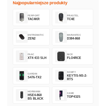
Najpopularniejsze produkty
FERPORT
PRASTEL
TAC4KR
TC4E
ENTREMATIC
MARANTEC
ZEN2
D384-868
FAAC
NICE
XT4 433 SLH
FLO4RCE
SOMFY
CARDIN
KEYTIS-NS-2-
S476-TX2
RTS
HORMANN
CAME
HSE4-868
TOP432S
BS BLACK