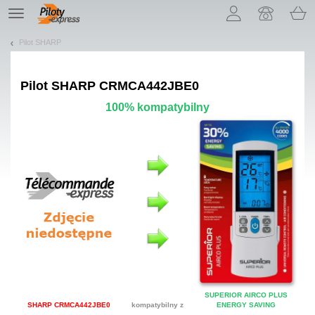
Pozwól, że przedstawimy nasze ciasteczka!
TE
navigation
Pilot SHARP
Pilot
SHARP CRMCA442JBE0
100% kompatybilny
SUPERIOR AIRCO PLUS
SHARP CRMCA442JBE0
kompatybilny z
ENERGY SAVING