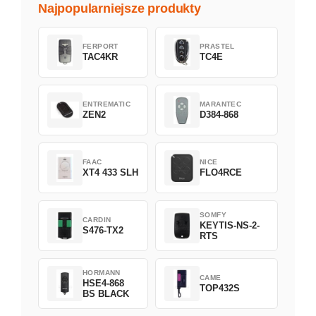
Najpopularniejsze produkty
FERPORT
PRASTEL
TAC4KR
TC4E
ENTREMATIC
MARANTEC
ZEN2
D384-868
FAAC
NICE
XT4 433 SLH
FLO4RCE
SOMFY
CARDIN
KEYTIS-NS-2-
S476-TX2
RTS
HORMANN
CAME
HSE4-868
TOP432S
BS BLACK