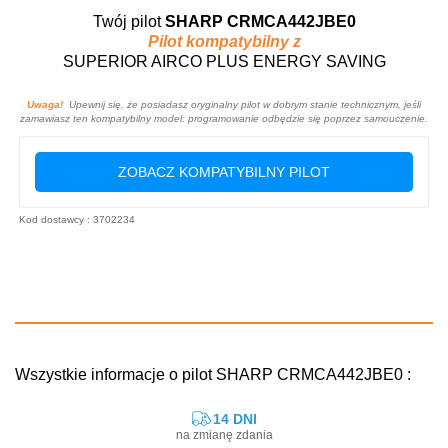
Twój pilot
SHARP CRMCA442JBE0
Pilot kompatybilny z
SUPERIOR AIRCO PLUS ENERGY SAVING
Uwaga!
Upewnij się, że posiadasz oryginalny pilot w dobrym stanie technicznym, jeśli
zamawiasz ten kompatybilny model: programowanie odbędzie się poprzez samouczenie.
ZOBACZ KOMPATYBILNY PILOT
Kod dostawcy : 3702234
Wszystkie informacje o pilot SHARP CRMCA442JBE0 :
14 DNI
na zmianę zdania