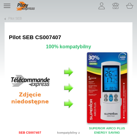
Pozwól, że przedstawimy nasze ciasteczka!
TE
navigation
Pilot SEB
Pilot
SEB CS007407
100% kompatybilny
SUPERIOR AIRCO PLUS
SEB CS007407
kompatybilny z
ENERGY SAVING