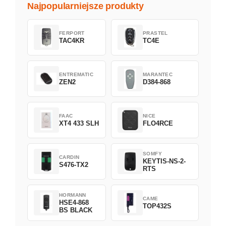
Najpopularniejsze produkty
FERPORT
PRASTEL
TAC4KR
TC4E
ENTREMATIC
MARANTEC
ZEN2
D384-868
FAAC
NICE
XT4 433 SLH
FLO4RCE
SOMFY
CARDIN
KEYTIS-NS-2-
S476-TX2
RTS
HORMANN
CAME
HSE4-868
TOP432S
BS BLACK