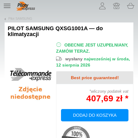
Pozwól, że przedstawimy nasze ciasteczka!
TE
navigation
Pilot SAMSUNG
PILOT
SAMSUNG QXSG1001A — do
klimatyzacji
OBECNIE JEST UZUPEŁNIANY,
ZAMÓW TERAZ.
wysłany
najwcześniej w środa,
12 sierpnia 2026
Best price guaranteed!
*wliczony podatek vat
407,69 zł *
DODAJ DO KOSZYKA