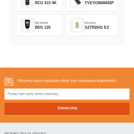
RCU 433 4K
TVEVO868N42P
BERNER
ERONE
BDS 120
S2TR2641 E2
Otrzymuj nasze najlepsze oferty oraz najnowsze wiadomości