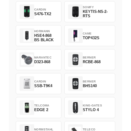
SOMFY
CARDIN
KEYTIS-NS-2-
S476-TX2
RTS
HORMANN
CAME
HSE4-868
TOP432S
BS BLACK
MARANTEC
BERNER
D323-868
RCBE-868
CARDIN
BERNER
SSB-T9K4
BHS140
TELCOMA
KING-GATES
EDGE 2
STYLO 4
NORMSTAHL
TELECO