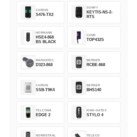
SOMFY
CARDIN
KEYTIS-NS-2-
S476-TX2
RTS
HORMANN
CAME
HSE4-868
TOP432S
BS BLACK
MARANTEC
BERNER
D323-868
RCBE-868
CARDIN
BERNER
SSB-T9K4
BHS140
TELCOMA
KING-GATES
EDGE 2
STYLO 4
NORMSTAHL
TELECO