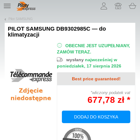
Pozwól, że przedstawimy nasze ciasteczka!
TE
navigation
Pilot SAMSUNG
PILOT
SAMSUNG DB9302985C — do
klimatyzacji
OBECNIE JEST UZUPEŁNIANY,
ZAMÓW TERAZ.
wysłany
najwcześniej w
poniedziałek, 17 sierpnia 2026
Best price guaranteed!
*wliczony podatek vat
677,78 zł *
DODAJ DO KOSZYKA