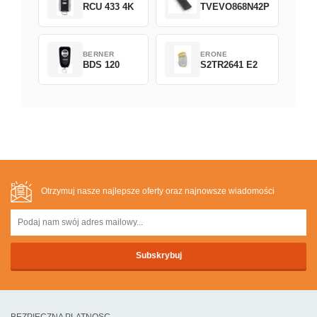
RCU 433 4K
TVEVO868N42P
BERNER
ERONE
BDS 120
S2TR2641 E2
Otrzymuj nasze najlepsze oferty oraz najnowsze wiadomości