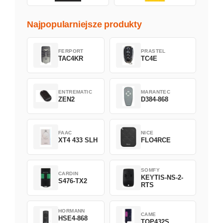
Najpopularniejsze produkty
FERPORT
PRASTEL
TAC4KR
TC4E
ENTREMATIC
MARANTEC
ZEN2
D384-868
FAAC
NICE
XT4 433 SLH
FLO4RCE
SOMFY
CARDIN
KEYTIS-NS-2-
S476-TX2
RTS
HORMANN
CAME
HSE4-868
TOP432S