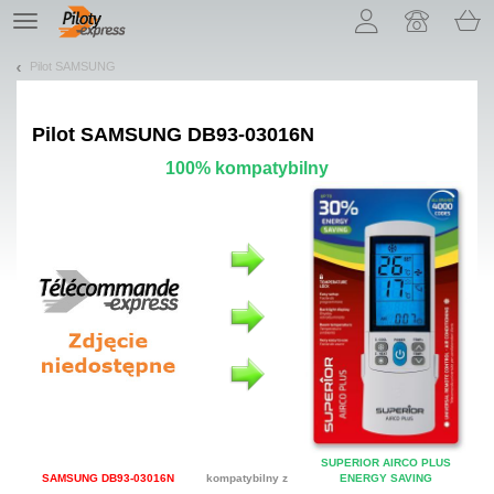
Pozwól, że przedstawimy nasze ciasteczka!
TE
navigation
Pilot SAMSUNG
Pilot
SAMSUNG DB93-03016N
100% kompatybilny
SUPERIOR AIRCO PLUS
SAMSUNG DB93-03016N
kompatybilny z
ENERGY SAVING