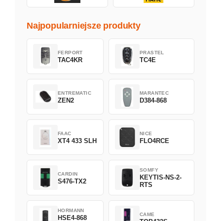
Najpopularniejsze produkty
FERPORT
PRASTEL
TAC4KR
TC4E
ENTREMATIC
MARANTEC
ZEN2
D384-868
FAAC
NICE
XT4 433 SLH
FLO4RCE
SOMFY
CARDIN
KEYTIS-NS-2-
S476-TX2
RTS
HORMANN
CAME
HSE4-868