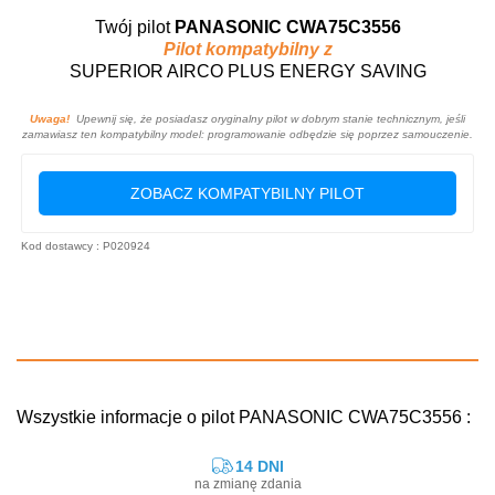
Twój pilot
PANASONIC CWA75C3556
Pilot kompatybilny z
SUPERIOR AIRCO PLUS ENERGY SAVING
Uwaga!
Upewnij się, że posiadasz oryginalny pilot w dobrym stanie technicznym, jeśli
zamawiasz ten kompatybilny model: programowanie odbędzie się poprzez samouczenie.
ZOBACZ KOMPATYBILNY PILOT
Kod dostawcy : P020924
Wszystkie informacje o pilot PANASONIC CWA75C3556 :
14 DNI
na zmianę zdania