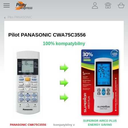
Pozwól, że przedstawimy nasze ciasteczka!
TE
navigation
Pilot PANASONIC
Pilot
PANASONIC CWA75C3556
100% kompatybilny
SUPERIOR AIRCO PLUS
PANASONIC CWA75C3556
kompatybilny z
ENERGY SAVING