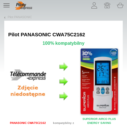
Pozwól, że przedstawimy nasze ciasteczka!
TE
navigation
Pilot PANASONIC
Pilot
PANASONIC CWA75C2162
100% kompatybilny
SUPERIOR AIRCO PLUS
PANASONIC CWA75C2162
kompatybilny z
ENERGY SAVING