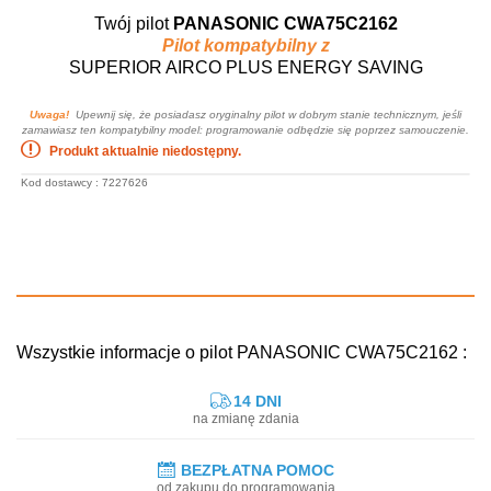
Twój pilot
PANASONIC CWA75C2162
Pilot kompatybilny z
SUPERIOR AIRCO PLUS ENERGY SAVING
Uwaga!
Upewnij się, że posiadasz oryginalny pilot w dobrym stanie technicznym, jeśli
zamawiasz ten kompatybilny model: programowanie odbędzie się poprzez samouczenie.
Produkt aktualnie niedostępny.
Kod dostawcy : 7227626
Wszystkie informacje o pilot PANASONIC CWA75C2162 :
14 DNI
na zmianę zdania
BEZPŁATNA POMOC
od zakupu do programowania