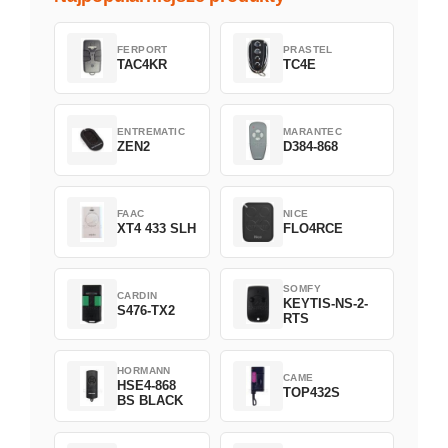
FERPORT
PRASTEL
TAC4KR
TC4E
ENTREMATIC
MARANTEC
ZEN2
D384-868
FAAC
NICE
XT4 433 SLH
FLO4RCE
SOMFY
CARDIN
KEYTIS-NS-2-
S476-TX2
RTS
HORMANN
CAME
HSE4-868
TOP432S
BS BLACK