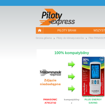
Pozwól, że przedstawimy nasze ciasteczka!
PILOTY BRAM
WSZYST
Strona główna
Piloty do klimatyzatorów
Pilot PANASO
100% kompatybilny
SUPERIOR AIRCO
PANASONIC
kompatybilny
PLUS ENERGY
A75C2742
z
SAVING