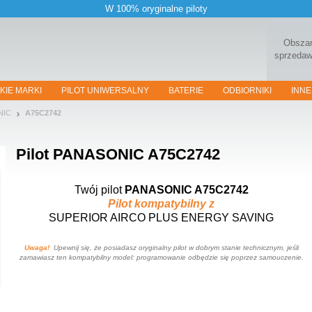
W 100% oryginalne piloty
Obsza
sprzeda
KIE MARKI
PILOT UNIWERSALNY
BATERIE
ODBIORNIKI
INNE
NIC
A75C2742
Pilot
PANASONIC A75C2742
Twój pilot
PANASONIC A75C2742
Pilot kompatybilny z
SUPERIOR AIRCO PLUS ENERGY SAVING
Uwaga!
Upewnij się, że posiadasz oryginalny pilot w dobrym stanie technicznym, jeśli
zamawiasz ten kompatybilny model: programowanie odbędzie się poprzez samouczenie.