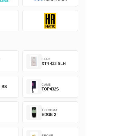
C
FAAC
XT4 433 SLH
CAME
8 BS
TOP432S
TELCOMA
EDGE 2
ERONE