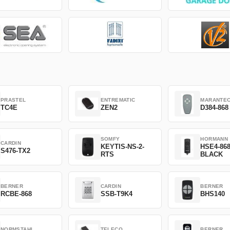
PRASTEL
ENTREMATIC
MARANTE
TC4E
ZEN2
D384-868
SOMFY
HORMANN
CARDIN
KEYTIS-NS-2-
HSE4-86
S476-TX2
RTS
BLACK
BERNER
CARDIN
BERNER
RCBE-868
SSB-T9K4
BHS140
NORMSTAHL
TELECO
BERNER