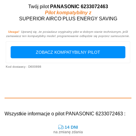
Twój pilot
PANASONIC 6233072463
Pilot kompatybilny z
SUPERIOR AIRCO PLUS ENERGY SAVING
Uwaga!
Upewnij się, że posiadasz oryginalny pilot w dobrym stanie technicznym, jeśli
zamawiasz ten kompatybilny model: programowanie odbędzie się poprzez samouczenie.
ZOBACZ KOMPATYBILNY PILOT
Kod dostawcy : D600898
Wszystkie informacje o pilot PANASONIC 6233072463 :
14 DNI
na zmianę zdania