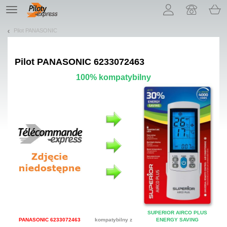
Pozwól, że przedstawimy nasze ciasteczka!
TE
navigation
Pilot PANASONIC
Pilot
PANASONIC 6233072463
100% kompatybilny
SUPERIOR AIRCO PLUS
PANASONIC 6233072463
kompatybilny z
ENERGY SAVING