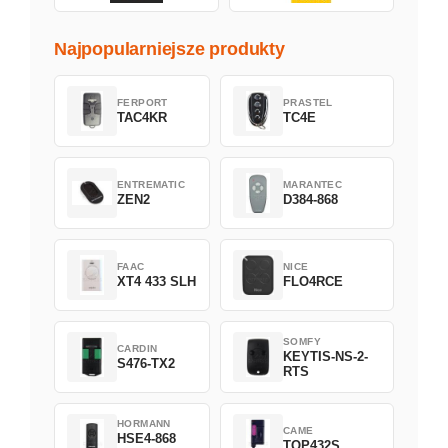
Najpopularniejsze produkty
FERPORT
PRASTEL
TAC4KR
TC4E
ENTREMATIC
MARANTEC
ZEN2
D384-868
FAAC
NICE
XT4 433 SLH
FLO4RCE
SOMFY
CARDIN
KEYTIS-NS-2-
S476-TX2
RTS
HORMANN
CAME
HSE4-868
TOP432S