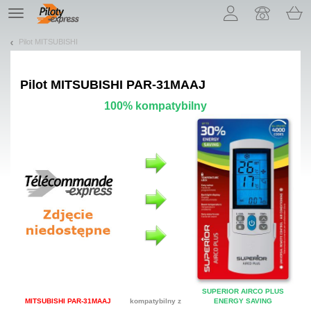
Pozwól, że przedstawimy nasze ciasteczka!
TE
navigation
Pilot MITSUBISHI
Pilot
MITSUBISHI PAR-31MAAJ
100% kompatybilny
SUPERIOR AIRCO PLUS
MITSUBISHI PAR-31MAAJ
kompatybilny z
ENERGY SAVING