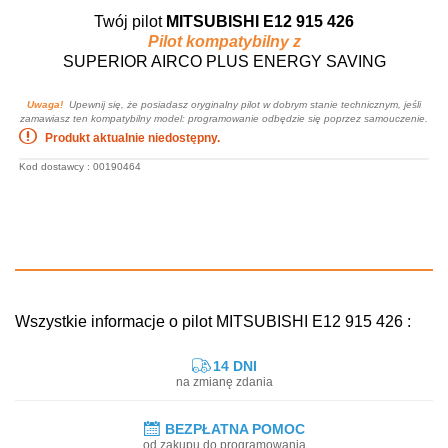
Twój pilot
MITSUBISHI E12 915 426
Pilot kompatybilny z
SUPERIOR AIRCO PLUS ENERGY SAVING
Uwaga!
Upewnij się, że posiadasz oryginalny pilot w dobrym stanie technicznym, jeśli
zamawiasz ten kompatybilny model: programowanie odbędzie się poprzez samouczenie.
Produkt aktualnie niedostępny.
Kod dostawcy : 00190464
Wszystkie informacje o pilot MITSUBISHI E12 915 426 :
14 DNI
na zmianę zdania
BEZPŁATNA POMOC
od zakupu do programowania