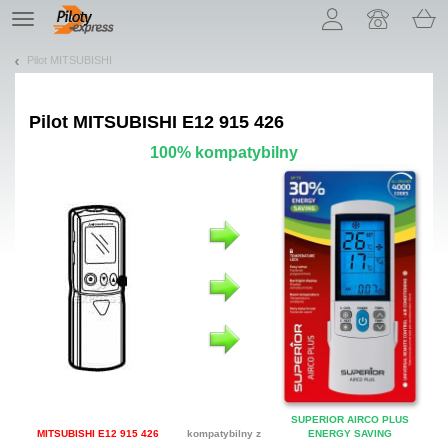
Pozwól, że przedstawimy nasze ciasteczka!
TE
navigation
Pilot MITSUBISHI
Pilot
MITSUBISHI E12 915 426
100% kompatybilny
SUPERIOR AIRCO PLUS
MITSUBISHI E12 915 426
kompatybilny z
ENERGY SAVING