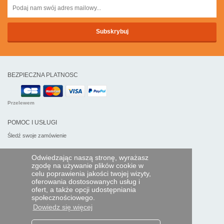
BEZPIECZNA PLATNOSC
Przelewem
POMOC I USŁUGI
Śledź swoje zamówienie
PILOTY EXPRESS
Odwiedzając naszą stronę, wyrażasz
zgodę na używanie plików cookie w
Kim jesteśmy?
celu poprawienia jakości twojej wizyty,
Informacje prawne
oferowania dostosowanych usług i
Dane osobowe
ofert, a także opcji udostępniania
Moja strefa dla firm
społecznościowego.
Dowiedz się więcej
ORAZ NA ŚWIECIE: