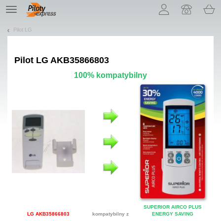
Pozwól, że przedstawimy nasze ciasteczka!
TE
navigation
Pilot LG
Pilot
LG AKB35866803
100% kompatybilny
SUPERIOR AIRCO PLUS
LG AKB35866803
kompatybilny z
ENERGY SAVING