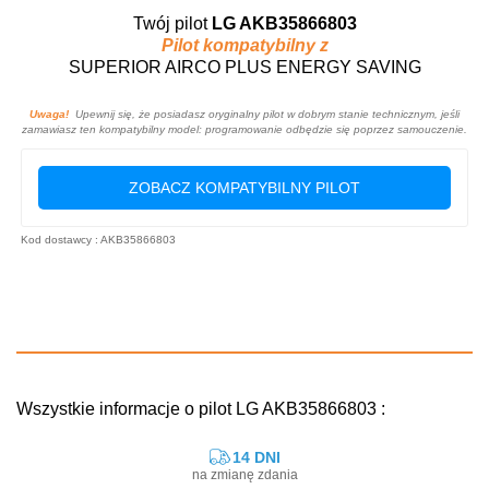
Twój pilot
LG AKB35866803
Pilot kompatybilny z
SUPERIOR AIRCO PLUS ENERGY SAVING
Uwaga!
Upewnij się, że posiadasz oryginalny pilot w dobrym stanie technicznym, jeśli
zamawiasz ten kompatybilny model: programowanie odbędzie się poprzez samouczenie.
ZOBACZ KOMPATYBILNY PILOT
Kod dostawcy : AKB35866803
Wszystkie informacje o pilot LG AKB35866803 :
14 DNI
na zmianę zdania