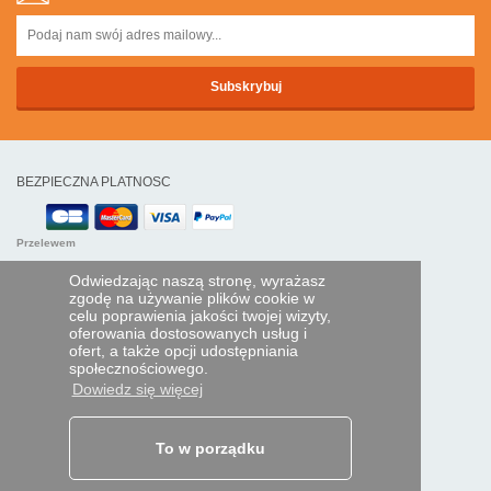
BEZPIECZNA PLATNOSC
Przelewem
Odwiedzając naszą stronę, wyrażasz
POMOC I USŁUGI
zgodę na używanie plików cookie w
celu poprawienia jakości twojej wizyty,
Śledź swoje zamówienie
oferowania dostosowanych usług i
ofert, a także opcji udostępniania
PILOTY EXPRESS
społecznościowego.
Dowiedz się więcej
Kim jesteśmy?
Informacje prawne
Dane osobowe
Moja strefa dla firm
To w porządku
ORAZ NA ŚWIECIE: