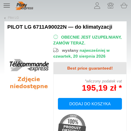
Pozwól, że przedstawimy nasze ciasteczka!
TE
navigation
Pilot LG
PILOT
LG 6711A90022N — do klimatyzacji
OBECNIE JEST UZUPEŁNIANY,
ZAMÓW TERAZ.
wysłany
najwcześniej w
czwartek, 20 sierpnia 2026
Best price guaranteed!
*wliczony podatek vat
195,19 zł *
DODAJ DO KOSZYKA