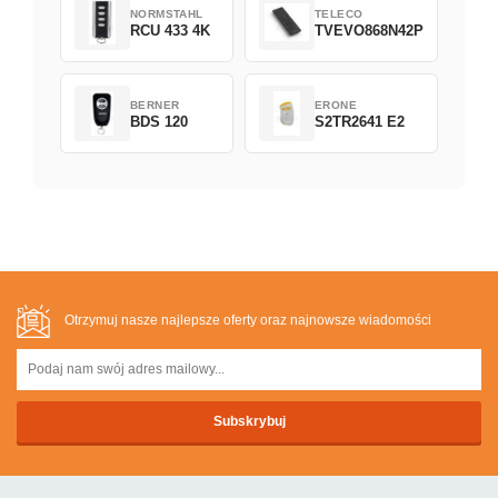
NORMSTAHL
TELECO
RCU 433 4K
TVEVO868N42P
BERNER
ERONE
BDS 120
S2TR2641 E2
Otrzymuj nasze najlepsze oferty oraz najnowsze wiadomości