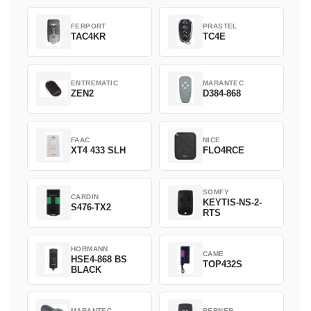
FERPORT
PRASTEL
TAC4KR
TC4E
ENTREMATIC
MARANTEC
ZEN2
D384-868
FAAC
NICE
XT4 433 SLH
FLO4RCE
SOMFY
CARDIN
KEYTIS-NS-2-
S476-TX2
RTS
HORMANN
CAME
HSE4-868 BS
TOP432S
BLACK
MARANTEC
BERNER