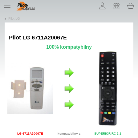
Pozwól, że przedstawimy nasze ciasteczka!
TE
navigation
Pilot LG
Pilot
LG 6711A20067E
100% kompatybilny
LG 6711A20067E
kompatybilny z
SUPERIOR RC 2-1