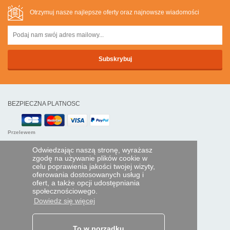
Otrzymuj nasze najlepsze oferty oraz najnowsze wiadomości
BEZPIECZNA PLATNOSC
Przelewem
Odwiedzając naszą stronę, wyrażasz
POMOC I USŁUGI
zgodę na używanie plików cookie w
celu poprawienia jakości twojej wizyty,
Śledź swoje zamówienie
oferowania dostosowanych usług i
ofert, a także opcji udostępniania
PILOTY EXPRESS
społecznościowego.
Dowiedz się więcej
Kim jesteśmy?
Informacje prawne
Dane osobowe
Moja strefa dla firm
To w porządku