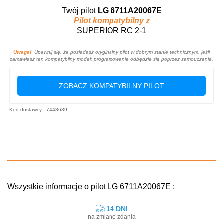
Twój pilot
LG 6711A20067E
Pilot kompatybilny z
SUPERIOR RC 2-1
Uwaga!
Upewnij się, że posiadasz oryginalny pilot w dobrym stanie technicznym, jeśli
zamawiasz ten kompatybilny model: programowanie odbędzie się poprzez samouczenie.
ZOBACZ KOMPATYBILNY PILOT
Kod dostawcy : 7448639
Wszystkie informacje o pilot LG 6711A20067E :
14 DNI
na zmianę zdania