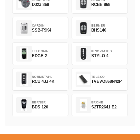
D323-868
RCBE-868
CARDIN
BERNER
SSB-T9K4
BHS140
TELCOMA
KING-GATES
EDGE 2
STYLO 4
NORMSTAHL
TELECO
RCU 433 4K
TVEVO868N42P
BERNER
ERONE
BDS 120
S2TR2641 E2