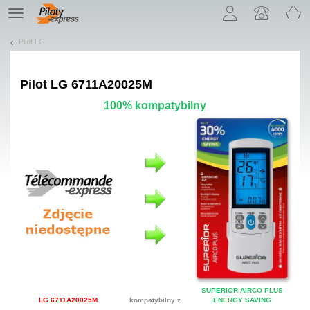
Pozwól, że przedstawimy nasze ciasteczka!
TE
navigation
Pilot LG
Pilot
LG 6711A20025M
100% kompatybilny
SUPERIOR AIRCO PLUS
LG 6711A20025M
kompatybilny z
ENERGY SAVING