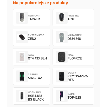
Najpopularniejsze produkty
FERPORT
PRASTEL
TAC4KR
TC4E
ENTREMATIC
MARANTEC
ZEN2
D384-868
FAAC
NICE
XT4 433 SLH
FLO4RCE
SOMFY
CARDIN
KEYTIS-NS-2-
S476-TX2
RTS
HORMANN
CAME
HSE4-868
TOP432S
BS BLACK