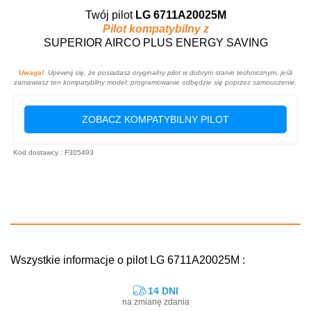
Twój pilot
LG 6711A20025M
Pilot kompatybilny z
SUPERIOR AIRCO PLUS ENERGY SAVING
Uwaga!
Upewnij się, że posiadasz oryginalny pilot w dobrym stanie technicznym, jeśli
zamawiasz ten kompatybilny model: programowanie odbędzie się poprzez samouczenie.
ZOBACZ KOMPATYBILNY PILOT
Kod dostawcy : F305493
Wszystkie informacje o pilot LG 6711A20025M :
14 DNI
na zmianę zdania