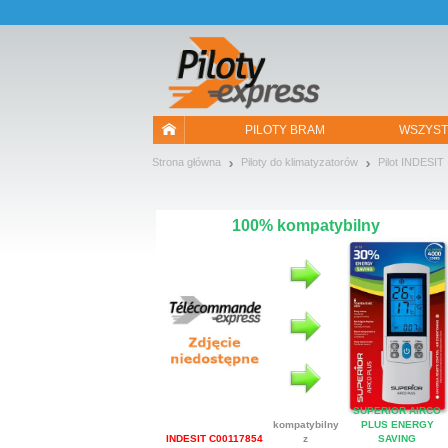
Pozwól, że przedstawimy nasze ciasteczka!
PILOTY BRAM
WSZYST
Strona główna
Piloty do klimatyzatorów
Pilot INDESIT
100% kompatybilny
SUPERIOR AIRCO
kompatybilny
PLUS ENERGY
INDESIT C00117854
z
SAVING