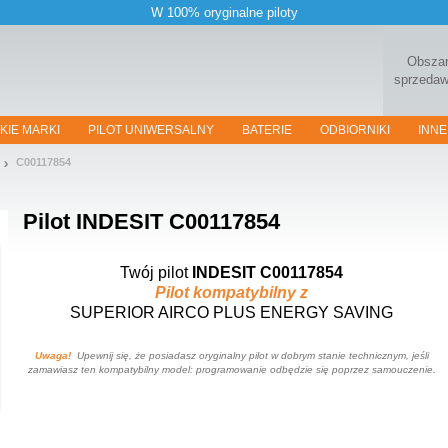
W 100% oryginalne piloty
Obsza
sprzeda
KIE MARKI
PILOT UNIWERSALNY
BATERIE
ODBIORNIKI
INNE
C00117854
Pilot
INDESIT C00117854
Twój pilot
INDESIT C00117854
Pilot kompatybilny z
SUPERIOR AIRCO PLUS ENERGY SAVING
Uwaga!
Upewnij się, że posiadasz oryginalny pilot w dobrym stanie technicznym, jeśli
zamawiasz ten kompatybilny model: programowanie odbędzie się poprzez samouczenie.