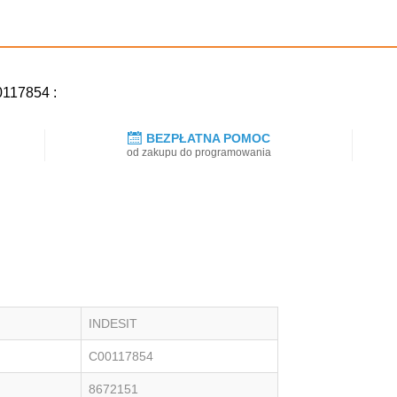
0117854 :
BEZPŁATNA POMOC
od zakupu do programowania
INDESIT
C00117854
8672151