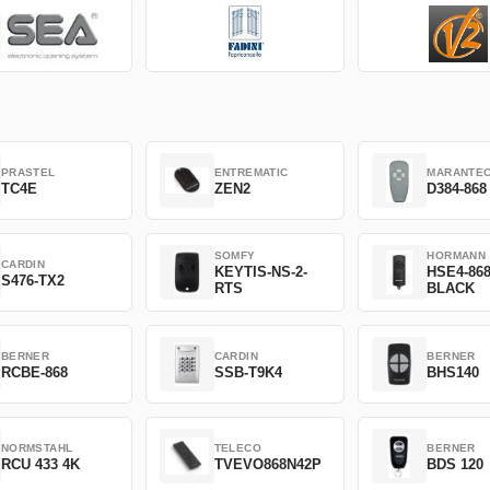
PRASTEL
ENTREMATIC
MARANTE
TC4E
ZEN2
D384-868
SOMFY
HORMANN
CARDIN
KEYTIS-NS-2-
HSE4-86
S476-TX2
RTS
BLACK
BERNER
CARDIN
BERNER
RCBE-868
SSB-T9K4
BHS140
NORMSTAHL
TELECO
BERNER
RCU 433 4K
TVEVO868N42P
BDS 120