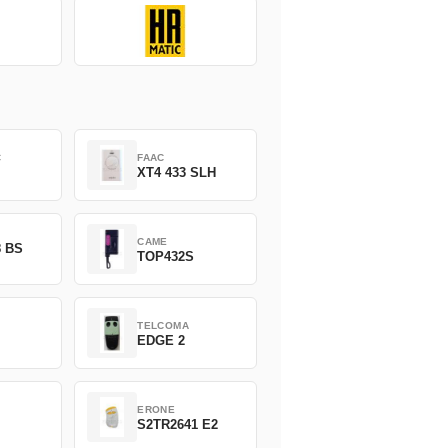
C
FAAC
XT4 433 SLH
CAME
8 BS
TOP432S
TELCOMA
EDGE 2
ERONE
S2TR2641 E2