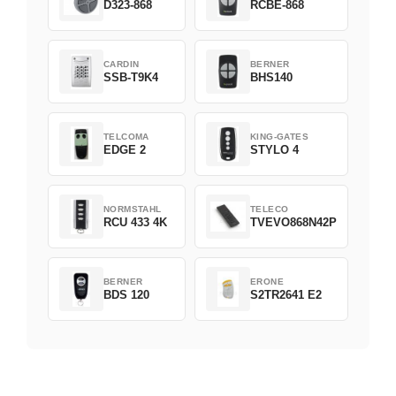
D323-868
RCBE-868
CARDIN
BERNER
SSB-T9K4
BHS140
TELCOMA
KING-GATES
EDGE 2
STYLO 4
NORMSTAHL
TELECO
RCU 433 4K
TVEVO868N42P
BERNER
ERONE
BDS 120
S2TR2641 E2