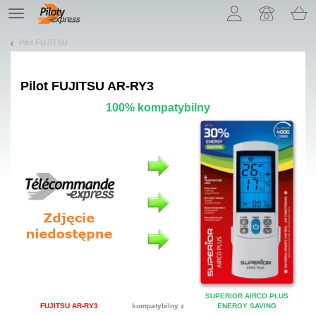
Pozwól, że przedstawimy nasze ciasteczka!
TE
navigation
Pilot FUJITSU
Pilot
FUJITSU AR-RY3
100% kompatybilny
SUPERIOR AIRCO PLUS
FUJITSU AR-RY3
kompatybilny z
ENERGY SAVING