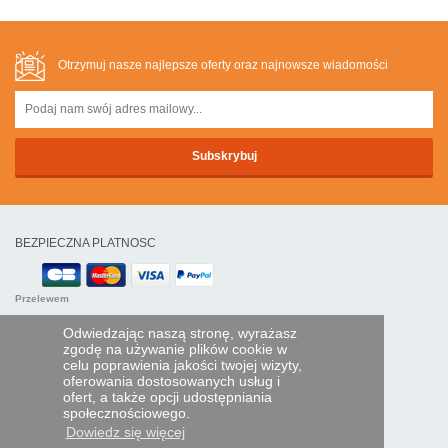
Otrzymuj nasze najlepsze oferty oraz najnowsze wiadomości
BEZPIECZNA PLATNOSC
Przelewem
Odwiedzając naszą stronę, wyrażasz
POMOC I USŁUGI
zgodę na używanie plików cookie w
celu poprawienia jakości twojej wizyty,
Śledź swoje zamówienie
oferowania dostosowanych usług i
ofert, a także opcji udostępniania
PILOTY EXPRESS
społecznościowego.
Dowiedz się więcej
Kim jesteśmy?
Informacje prawne