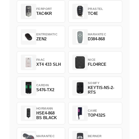
FERPORT
PRASTEL
TAC4KR
TC4E
ENTREMATIC
MARANTEC
ZEN2
D384-868
FAAC
NICE
XT4 433 SLH
FLO4RCE
SOMFY
CARDIN
KEYTIS-NS-2-
S476-TX2
RTS
HORMANN
CAME
HSE4-868
TOP432S
BS BLACK
MARANTEC
BERNER