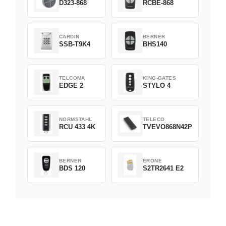
D323-868
RCBE-868
CARDIN
BERNER
SSB-T9K4
BHS140
TELCOMA
KING-GATES
EDGE 2
STYLO 4
NORMSTAHL
TELECO
RCU 433 4K
TVEVO868N42P
BERNER
ERONE
BDS 120
S2TR2641 E2