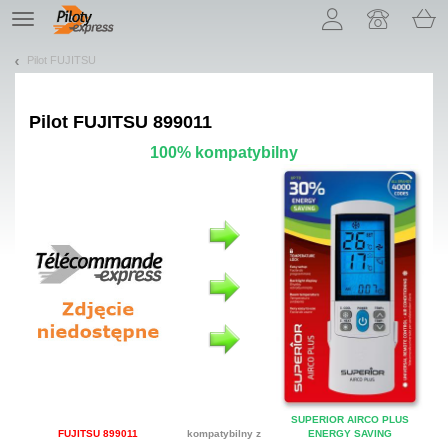
Pozwól, że przedstawimy nasze ciasteczka!
TE
navigation
Pilot FUJITSU
Pilot
FUJITSU 899011
100% kompatybilny
SUPERIOR AIRCO PLUS
FUJITSU 899011
kompatybilny z
ENERGY SAVING