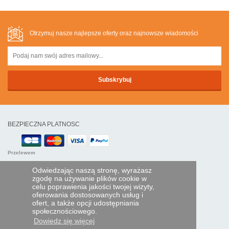
Otrzymuj nasze najlepsze oferty oraz najnowsze wiadomości
BEZPIECZNA PLATNOSC
Przelewem
Odwiedzając naszą stronę, wyrażasz
POMOC I USŁUGI
zgodę na używanie plików cookie w
celu poprawienia jakości twojej wizyty,
Śledź swoje zamówienie
oferowania dostosowanych usług i
ofert, a także opcji udostępniania
PILOTY EXPRESS
społecznościowego.
Dowiedz się więcej
Kim jesteśmy?
Informacje prawne