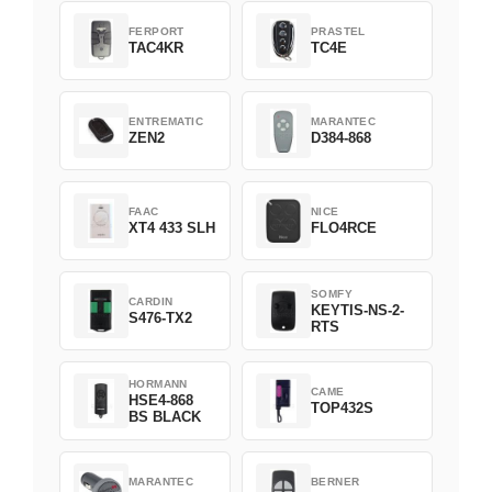
FERPORT
PRASTEL
TAC4KR
TC4E
ENTREMATIC
MARANTEC
ZEN2
D384-868
FAAC
NICE
XT4 433 SLH
FLO4RCE
SOMFY
CARDIN
KEYTIS-NS-2-
S476-TX2
RTS
HORMANN
CAME
HSE4-868
TOP432S
BS BLACK
MARANTEC
BERNER