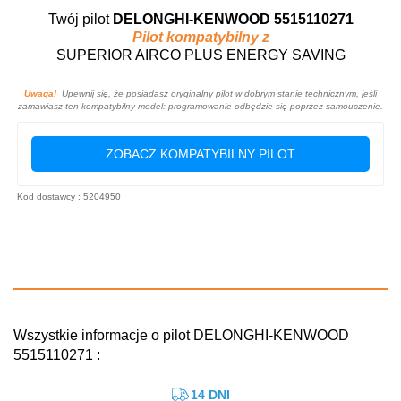
Twój pilot
DELONGHI-KENWOOD 5515110271
Pilot kompatybilny z
SUPERIOR AIRCO PLUS ENERGY SAVING
Uwaga!
Upewnij się, że posiadasz oryginalny pilot w dobrym stanie technicznym, jeśli
zamawiasz ten kompatybilny model: programowanie odbędzie się poprzez samouczenie.
ZOBACZ KOMPATYBILNY PILOT
Kod dostawcy : 5204950
Wszystkie informacje o pilot DELONGHI-KENWOOD
5515110271 :
14 DNI