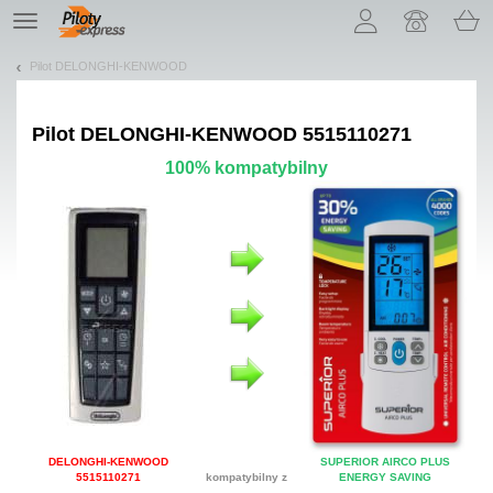
Pozwól, że przedstawimy nasze ciasteczka!
TE
navigation
Pilot DELONGHI-KENWOOD
Pilot
DELONGHI-KENWOOD 5515110271
100% kompatybilny
DELONGHI-KENWOOD
SUPERIOR AIRCO PLUS
5515110271
kompatybilny z
ENERGY SAVING