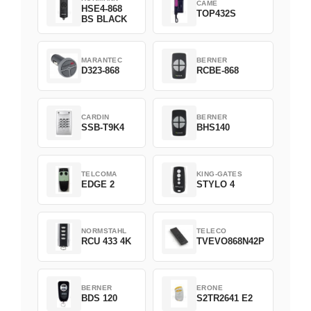
CAME
HSE4-868
TOP432S
BS BLACK
MARANTEC
BERNER
D323-868
RCBE-868
CARDIN
BERNER
SSB-T9K4
BHS140
TELCOMA
KING-GATES
EDGE 2
STYLO 4
NORMSTAHL
TELECO
RCU 433 4K
TVEVO868N42P
BERNER
ERONE
BDS 120
S2TR2641 E2