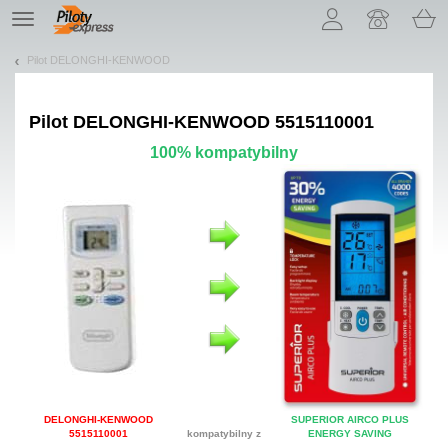
Pozwól, że przedstawimy nasze ciasteczka!
TE
navigation
Pilot DELONGHI-KENWOOD
Pilot
DELONGHI-KENWOOD 5515110001
100% kompatybilny
DELONGHI-KENWOOD
SUPERIOR AIRCO PLUS
5515110001
kompatybilny z
ENERGY SAVING