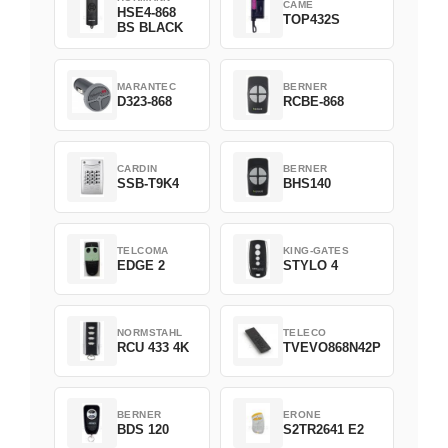
CAME
HSE4-868
TOP432S
BS BLACK
MARANTEC
BERNER
D323-868
RCBE-868
CARDIN
BERNER
SSB-T9K4
BHS140
TELCOMA
KING-GATES
EDGE 2
STYLO 4
NORMSTAHL
TELECO
RCU 433 4K
TVEVO868N42P
BERNER
ERONE
BDS 120
S2TR2641 E2