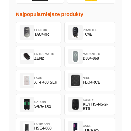
Najpopularniejsze produkty
FERPORT
PRASTEL
TAC4KR
TC4E
ENTREMATIC
MARANTEC
ZEN2
D384-868
FAAC
NICE
XT4 433 SLH
FLO4RCE
SOMFY
CARDIN
KEYTIS-NS-2-
S476-TX2
RTS
HORMANN
CAME
HSE4-868
TOP432S