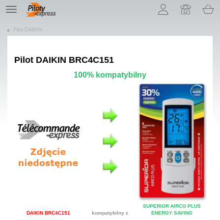
Pozwól, że przedstawimy nasze ciasteczka!
TE
navigation
Pilot DAIKIN
Pilot
DAIKIN BRC4C151
100% kompatybilny
SUPERIOR AIRCO PLUS
DAIKIN BRC4C151
kompatybilny z
ENERGY SAVING