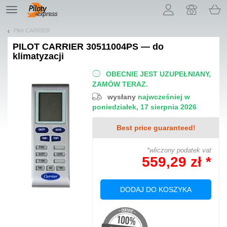
Pozwól, że przedstawimy nasze ciasteczka!
TE
navigation
Pilot CARRIER
PILOT
CARRIER 30511004PS — do
klimatyzacji
OBECNIE JEST UZUPEŁNIANY,
ZAMÓW TERAZ.
wysłany
najwcześniej w
poniedziałek, 17 sierpnia 2026
Best price guaranteed!
*wliczony podatek vat
559,29 zł *
DODAJ DO KOSZYKA