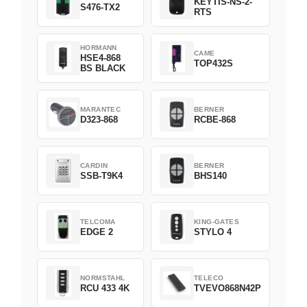
KEYTIS-NS-2-
S476-TX2
RTS
HORMANN
CAME
HSE4-868
TOP432S
BS BLACK
MARANTEC
BERNER
D323-868
RCBE-868
CARDIN
BERNER
SSB-T9K4
BHS140
TELCOMA
KING-GATES
EDGE 2
STYLO 4
NORMSTAHL
TELECO
RCU 433 4K
TVEVO868N42P