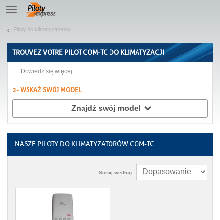
Pozwól, że przedstawimy nasze ciasteczka!
TE
navigation
Piloty do klimatyzatorów
TROUVEZ VOTRE
PILOT COM-TC DO KLIMATYZACJI
...
Dowiedz się więcej
2- WSKAŻ SWÓJ MODEL
Znajdź swój model
NASZE PILOTY DO KLIMATYZATORÓW COM-TC
Sortuj według
: