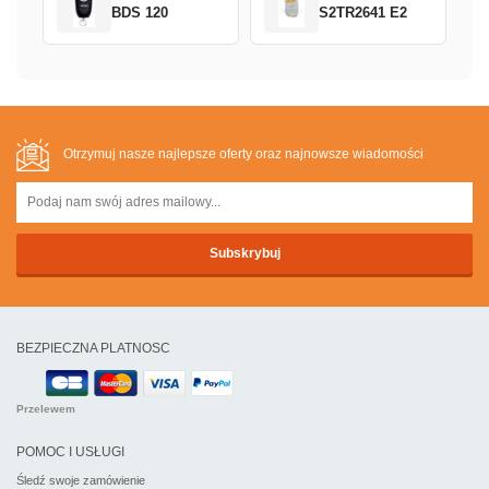
BDS 120
S2TR2641 E2
Otrzymuj nasze najlepsze oferty oraz najnowsze wiadomości
BEZPIECZNA PLATNOSC
Przelewem
POMOC I USŁUGI
Śledź swoje zamówienie