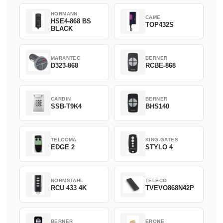
HORMANN
CAME
HSE4-868 BS
TOP432S
BLACK
MARANTEC
BERNER
D323-868
RCBE-868
CARDIN
BERNER
SSB-T9K4
BHS140
TELCOMA
KING-GATES
EDGE 2
STYLO 4
NORMSTAHL
TELECO
RCU 433 4K
TVEVO868N42P
BERNER
ERONE