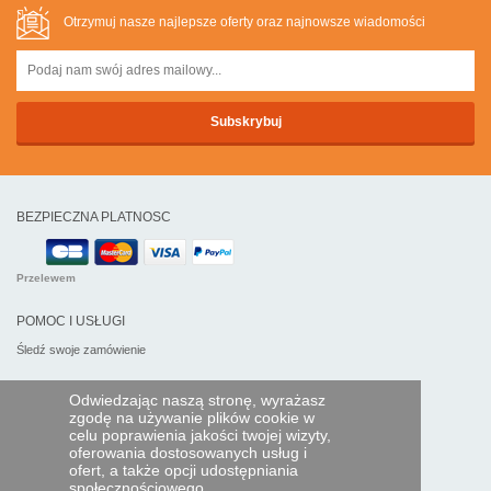
Otrzymuj nasze najlepsze oferty oraz najnowsze wiadomości
BEZPIECZNA PLATNOSC
Przelewem
POMOC I USŁUGI
Śledź swoje zamówienie
PILOTY EXPRESS
Odwiedzając naszą stronę, wyrażasz
zgodę na używanie plików cookie w
Kim jesteśmy?
celu poprawienia jakości twojej wizyty,
Informacje prawne
oferowania dostosowanych usług i
Dane osobowe
ofert, a także opcji udostępniania
Moja strefa dla firm
społecznościowego.