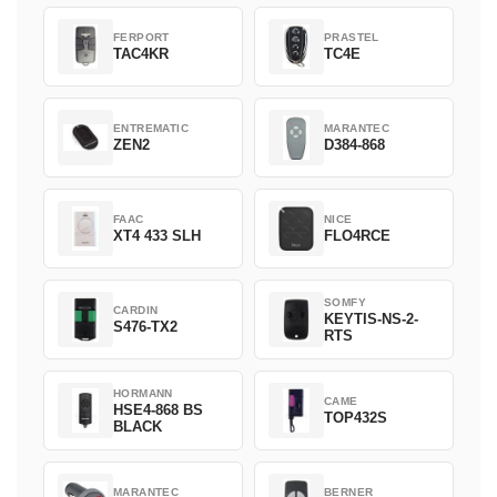
FERPORT
PRASTEL
TAC4KR
TC4E
ENTREMATIC
MARANTEC
ZEN2
D384-868
FAAC
NICE
XT4 433 SLH
FLO4RCE
SOMFY
CARDIN
KEYTIS-NS-2-
S476-TX2
RTS
HORMANN
CAME
HSE4-868 BS
TOP432S
BLACK
MARANTEC
BERNER