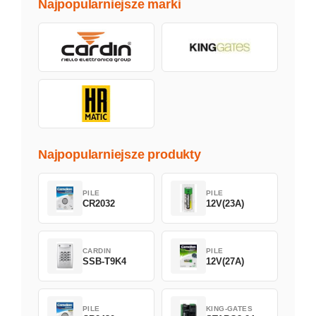
Najpopularniejsze marki
Najpopularniejsze produkty
PILE
PILE
CR2032
12V(23A)
CARDIN
PILE
SSB-T9K4
12V(27A)
PILE
KING-GATES