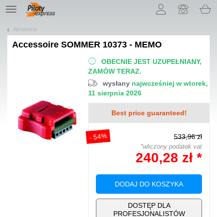
Pozwól, że przedstawimy nasze ciasteczka!
TE
navigation
Akcesoria
Accessoire
SOMMER 10373 - MEMO
OBECNIE JEST UZUPEŁNIANY,
ZAMÓW TERAZ.
wysłany
najwcześniej w wtorek,
11 sierpnia 2026
Best price guaranteed!
- 54%
533,96 zł
*wliczony podatek vat
240,28 zł *
DODAJ DO KOSZYKA
DOSTĘP DLA
PROFESJONALISTÓW