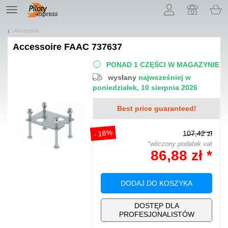
Pozwól, że przedstawimy nasze ciasteczka!
TE
navigation
Akcesoria
Accessoire
FAAC 737637
PONAD 1 CZĘŚCI W MAGAZYNIE
wysłany
najwcześniej w
poniedziałek, 10 sierpnia 2026
Best price guaranteed!
- 18%
107,42 zł
*wliczony podatek vat
86,88 zł *
DODAJ DO KOSZYKA
DOSTĘP DLA
PROFESJONALISTÓW