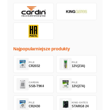
Najpopularniejsze produkty
PILE
PILE
CR2032
12V(23A)
CARDIN
PILE
SSB-T9K4
12V(27A)
PILE
KING-GATES
CR2430
STARG8 24