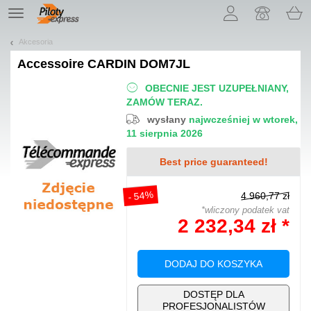
Pozwól, że przedstawimy nasze ciasteczka!
TE
navigation
Akcesoria
Accessoire
CARDIN DOM7JL
OBECNIE JEST UZUPEŁNIANY,
ZAMÓW TERAZ.
wysłany
najwcześniej w wtorek,
11 sierpnia 2026
Best price guaranteed!
- 54%
4 960,77 zł
*wliczony podatek vat
2 232,34 zł *
DODAJ DO KOSZYKA
DOSTĘP DLA
PROFESJONALISTÓW