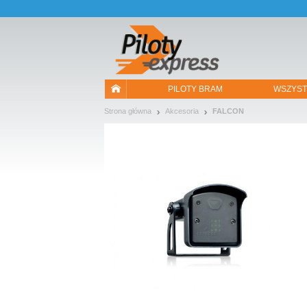
Pozwól, że przedstawimy nasze ciasteczka!
PILOTY BRAM
WSZYST
Strona główna
Akcesoria
FALCON