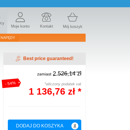
r
wcy
Moje konto
Kontakt
Mój koszyk
 NAPĘDY
Best price guaranteed!
2 526,14 zł
zamiast
- 54%
*wliczony podatek vat
1 136,76 zł *
DODAJ DO KOSZYKA