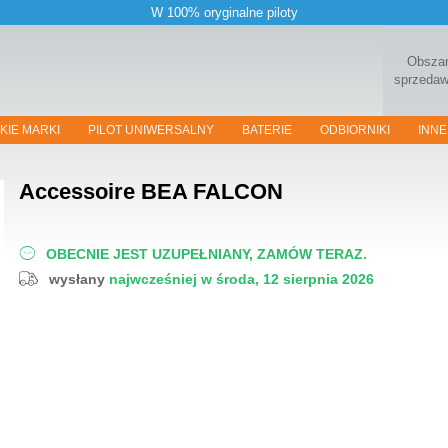
W 100% oryginalne piloty
Obsza
sprzeda
KIE MARKI
PILOT UNIWERSALNY
BATERIE
ODBIORNIKI
INNE
Accessoire
BEA FALCON
OBECNIE JEST UZUPEŁNIANY, ZAMÓW TERAZ.
wysłany
najwcześniej w środa, 12 sierpnia 2026